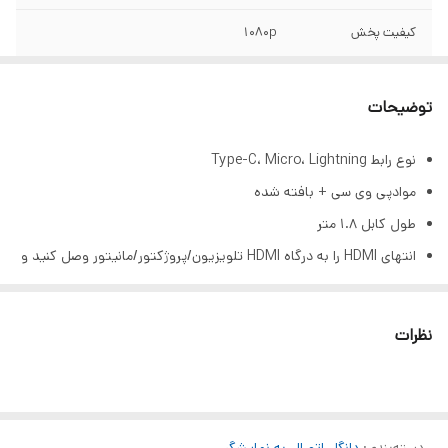
کیفیت پخش
1080p
توضیحات
نوع رابط Type-C، Micro، Lightning
موادپی وی سی + بافته شده
طول کابل 1.8 متر
انتهای HDMI را به درگاه HDMI تلویزیون/پروژکتور/مانیتور وصل کنید و
پورت روشنایی/میکرو USB/نوع C را به تلفن خود وصل کنید
برای روشن کردن این کابل باید یک آداپتور خارجی 5V/1A با انتهای USB
نظرات
وصل کنید.
نمایش دادن تا 1080P