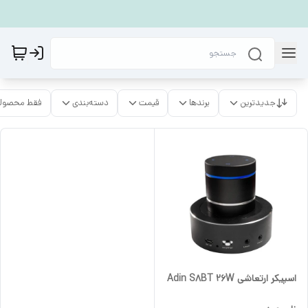
جدیدترین
برندها
قیمت
دسته‌بندی
فقط محصولا
اسپیکر ارتعاشی Adin S8BT 26W