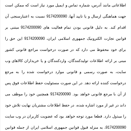
اطلاعاتی مانند آدرس، شماره تماس و ایمیل مورد نیاز است که ممکن است
جهت هماهنگی ارسال و یا تایید آنها، 9174200090 نسبت به اعتبارسنجی آن
اقدام کند. به دلیل قانونی بودن تمام فعالیت های 9174200090 مبتنی بر
قوانین تجارت الکترونیک جمهوری اسلامی ایران، 9174200090 این حق را
برای خود محفوظ می دارد که در صورت درخواست مراجع قانونی کشور
مبنی بر ارائه اطلاعات تولیدکنندگان، واردکنندگان و یا خریداران کالاهای وب
سایت، به صورت رسمی و قانونی موارد درخواست شده را به مرجع
درخواست کننده ارائه دهد. در این صورت مسئولیت حفظ اطلاعات فوق پس
از آن با مرجع قانونی خواهد بود. 9174200090 همچنین خود را موظف می
داند در غیر از مورد اشاره شده، در حفظ اطلاعات مشتریان نهایت تلاش خود
را مبذول دارد. قطعا مورد توجه خواهد بود که عضویت کاربران در وب سایت
9174200090، به منزله قبول قوانین جمهوری اسلامی ایران از جمله قوانین