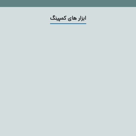
ابزار های کمپینگ
200,000
2
%
4,930,000
39,000
4,790,000