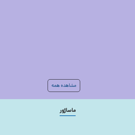
100,000
3
%
3,450,000
50,000
3,320,000
مشاهده همه
ماساژور