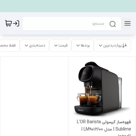
پربازدیدترین
برندها
قیمت
دسته‌بندی
فقط محصو
قهوه‌ساز کپسولی L’OR Barista
Sublime | مدل LM9012/00 |
ناموجود