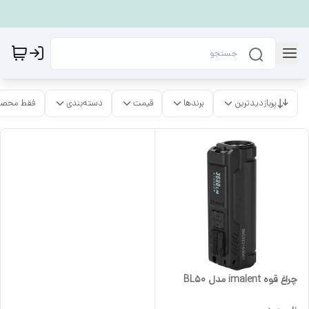
پربازدیدترین
برندها
قیمت
دسته‌بندی
فقط محصو
چراغ قوه imalent مدل BL50