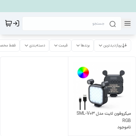
پربازدیدترین
برندها
قیمت
دسته‌بندی
فقط محصو
میکروفون لایت مدل SML-V03
RGB
ناموجود