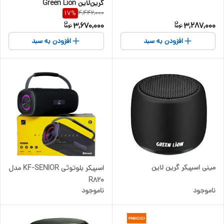
گرین‌لاین Green Lion
4,442,000
17
%
GNPORWSPKBK
3,670,000
3,287,000
افزودن به سبد
افزودن به سبد
مینی اسپیکر گرین لاین
اسپیکر بلوتوثی KF-SENIOR مدل
R820
ناموجود
ناموجود