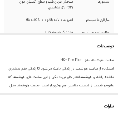
سنسورها
سنجش ضربان قلب و سطح اکسیژن خون
(SPO2)، فشارسنج
سازگاری با سیستم
اندروید 7.0 به بالا و 10.0 iOS به بالا
مقاومت در برابر آب و
دارد / گواهینامه IP67
گرد و غبار/ درجه
گواهی‌ نامه :
توضیحات
قابلیت تعویض بند
دارد
ساعت هوشمند مدل HK9 Pro Plus
استفاده از ساعت هوشمند در زندگی باعث می‌شود تا زندگی نظم بیشتری
صفحه نمایش
Amoled
داشته باشد و هوشمندانه‌تر جلو برود؛ یکی از این ساعت‌های هوشمند که
نوع و مشخصات
دو هسته ایی
علاوه‌بر قیمت از کیفیت مناسبی هم برخوردار است، ساعت هوشمند مدل
پردازنده اصلی - CPU
HK9 Pro Plus با برخورداری از قابلیت مکالمه است.ساعت hk9pro plus
سایز صفحه نمایش
2/02اینچ
دارای تمامی سنسورهای سلامتی مانند ضربان قلب اکسیژن خون و....
نظرات
میباشد که میتونه به سلامت افردا کمک شایانی انجام بده با خرید این
حافظه داخلی
دو گیگا بایت