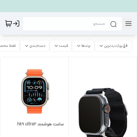
پربازدیدترین
برندها
قیمت
دسته‌بندی
فقط محصو
ساعت هوشمند hk9 ultra2