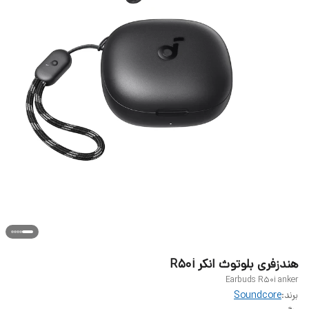
هندزفری بلوتوث انکر R50i
Earbuds R50i anker
برند:
Soundcore