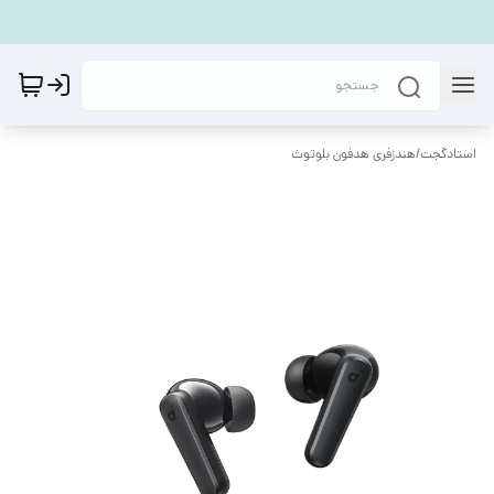
استادگجت
/
هندزفری هدفون بلوتوث