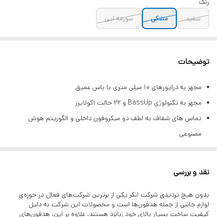
رنگ
سفيد
مشكي
سورمه ایی
توضیحات
مجهز به درایورهای ۱۰ میلی متری با باس عمیق
مجهز به تکنولوژی BassUp و 22 حالت اکولایزر
تماس های شفاف به لطف دو میکروفون داخلی و الگوریتم هوش
مصنوعی
قابلیت پخش به مدت 2 ساعت تنها با 10 دقیقه شارژ سریع
شارژدهی تا 30 ساعت به همراه کیس شارژ
نقد و بررسی
شخصی سازی صدا با اپلیکیشن Soundcore
بدون هیچ تردیدی شرکت انکر یکی از برترین شرکت‌های فعال در حوزه‌ی
لوازم جانبی از جمله هدفون‌ها است و محصولات این شرکت به دلیل
کیفیت ساخت بسیار بالای خود زبانزد هستند. علاوه بر این، هدفون‌های