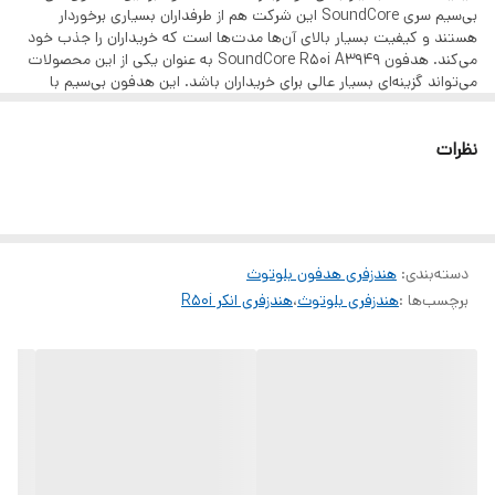
بی‌سیم سری SoundCore این شرکت هم از طرفداران بسیاری برخوردار
هستند و کیفیت بسیار بالای آن‌ها مدت‌ها است که خریداران را جذب خود
می‌کند. هدفون SoundCore R50i A3949 به عنوان یکی از این محصولات
می‌تواند گزینه‌ای بسیار عالی برای خریداران باشد. این هدفون بی‌سیم با
بهره‌مندی از کیفیت ساخت بالا و همچنین استاندارد IPX5، از عمر طولانی و
مقاومت در برابر نفوذ آب برخوردار است. همچنین، تکنولوژی‌هایی اعم از
نظرات
فناوری Bass-Up EQ و 22 EQ، قابلیت شارژ سریع (شارژدهی تا 2 ساعت
با 10 دقیقه شارژ)، الگوریتم 2 میکروفون برای ارائه کیفیت تماس بهتر و AI-
Clear برای پردازش شفاف‌تر صدا توسط هوش مصنوعی از ویژگی‌های
شاخص آن به شمار می‌روند.
دسته‌بندی
:
هندزفری هدفون بلوتوث
برچسب‌ها :
هندزفری بلوتوث
،
هندزفری انکر R50i