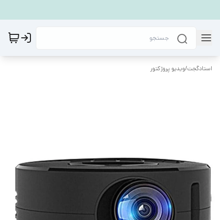
استادگجت
/
ويديو پروژكتور