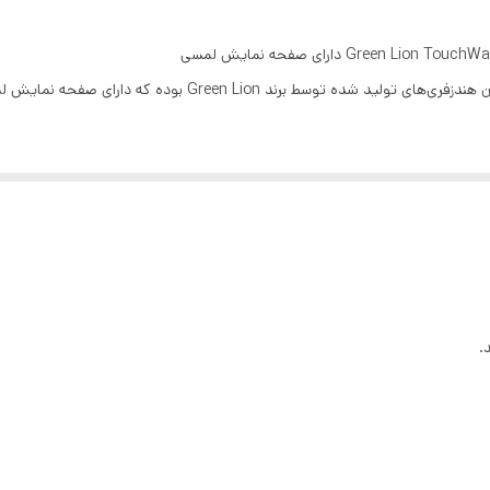
وث گرین لاین TouchWave ANC تنها یک هندزفری بلوتوث معمولی نبوده. این هندزفری بر روی کیس شارژ خو
متعددی را انجام دهید. از جمله کار‌هایی که می‌شود بوسی
تصویر پس زمینه آن را تغییر داد.
.
طراحی ایرفون های هندزفری بلوتوث گرین لاین TouchWave ANC به صورت In-Ear بوده و گوش