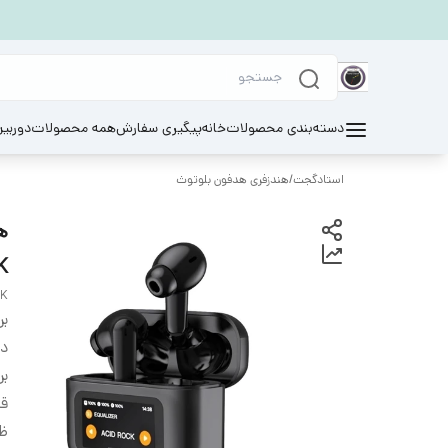
دسته‌بندی محصولات
خانه
پیگیری سفارش
همه محصولات
دوربی
استادگجت
/
هندزفری هدفون بلوتوث
BK
BK
بر
دس
بر
ق
ظر