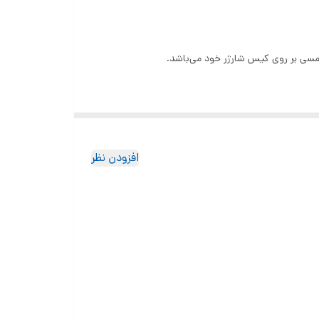
د دارای یک صفحه نمایش لمسی بوده که بوسیله آن می‌توانید کار‌های
له صفحه لمسی هندزفری Green Lion TouchWave ANC انجام داد می‌توان به جابجایی موزیک، کم و زیاد کردن صدا، تغییر اکولایزر، روشن
افزودن نظر
ی‌های آن دارای سری سیلیکونی می باشند. سری ها این هندزفری مطابق با شکل گوش طراحی شده
هندزفری گرین لاین TouchWave ANC دارای درایور‌های 13 میلی‌ متری بوده که لذت گوش دادن به موسیقی با کیفیت بالا را برای کاربر به ارمغان می‌آورد. رنج فرکانس هندزفری Green Lion