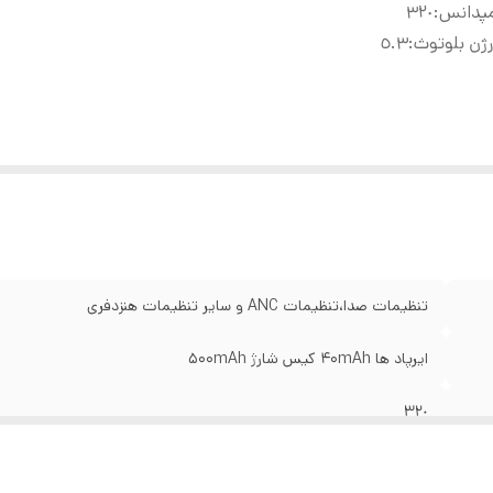
مپدانس
:
٣٢٠
ژن بلوتوث
:
٥.٣
تنظیمات صدا،تنظیمات ANC و سایر تنظیمات هنزدفری
ایرپاد ها 40mAh کیس شارژ 500mAh
٣٢٠
٥.٣