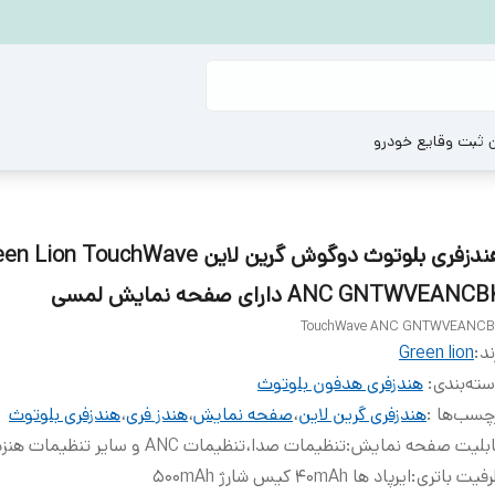
ن ثبت وقایع خودرو
هندزفری بلوتوث دوگوش گرین لاین Lion TouchWave
ANC GNTWVEANC دارای صفحه نمایش لمسی
TouchWave ANC GNTWVEANC
ند:
Green lion
ته‌بندی
:
هندزفری هدفون بلوتوث
چسب‌ها :
هندزفری گرین لاین
،
صفحه نمایش
،
هندز فری
،
هندزفری بلوتوث
ابليت صفحه نمايش
:
تنظیمات صدا،تنظیمات ANC و سایر تنظیمات هنزدفری
فیت باتری
:
ایرپاد ها 40mAh کیس شارژ 500mAh