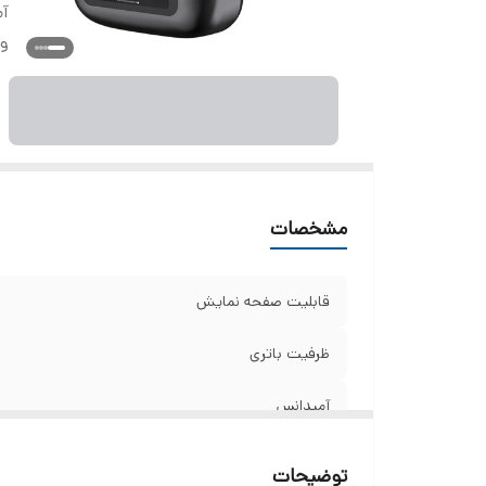
آ
ور
مشخصات
قابليت صفحه نمايش
ظرفیت باتری
آمپدانس
ورژن بلوتوث
توضیحات