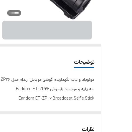
توضیحات
مونوپاد و پایه نگهدارنده گوشی موبایل ارلدام مدل ET-ZP26
سه پایه و مونوپاد بلوتوثی Earldom ET-ZP26
Earldom ET-ZP26 Broadcast Selfie Stick
تامین انرژی ریموت توسط باتری لیتیومی به ظرفیت 70 میلی آمپر ساعت
امکان قرارگیری گوشی داخل براکت و چرخش 360 و 185 درجه، همراه ۱ ریموت بلوتوث نسخه 4.2 با برد اتصال 10 متری
موفق به کسب استاندارد ایمنی و سلامت شامل CE، مناسب برای گوشی موبایل با عرض 6.5 الی 9 سانتی متر
نظرات