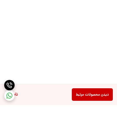
M6
به لطف سنسور بینایی هوش مصنوعی داخلی، ردیابی هوش مصنوعی را می
توان در همه برنامه های تلفن همراه از جمله برنامه دوربین اصلی و برنامه
های زیبایی فعال کرد، حتی اگر برنامه انحصاری گیمبال به دستگاه گیمبال
متصل نباشد.
03
مهمان ساده به
کنترل
*می توانید از iSteady M6 با دوربین اصلی گوشی و سایر برنامه ها از جمله
برنامه های زیبایی، TikTok و غیره استفاده کنید.
ناموجود
دیدن محصولات مرتبط