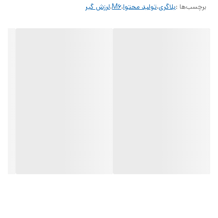
برچسب‌ها :
بلاگری
،
تولید محتوا
،
M6
،
لرزش گیر
امکانات
← →
01
نور پرکننده مغناطیسی یکپارچه با سنسور بینایی هوش مصنوعی
02
الگوریتم ضد لرزش iSteady 7.0
03
حرکت زاویه آزاد
04
صفحه نمایش OLED 0.91 اینچی
05
شات چرخشی بی نهایت 360 درجه
06
عمر باتری تا 18 ساعت