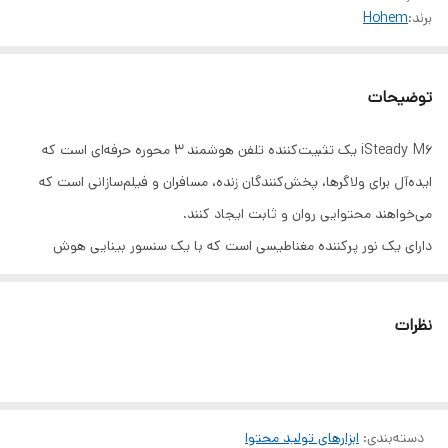
برند:
Hohem
توضیحات
‏iSteady M6 یک تثبیت‌کننده تلفن هوشمند 3 محوره حرفه‌ای است که
ایده‌آل برای ولاگرها، پخش‌کنندگان زنده، مسافران و فیلم‌سازانی است که
می‌خواهند محتوایی روان و ثابت ایجاد کنند.
دارای یک نور پرکننده مغناطیسی است که با یک سنسور بینایی هوش
مصنوعی یکپارچه شده است که ردیابی چهره و اشیاء را در روز یا شب ارائه
می دهد.
نظرات
ساختار 3 محور ارتقا یافته آن حرکت آزادانه را از همه زوایا ارائه می دهد.
به‌علاوه، چرخش متحرک بی‌نهایت 360 درجه، سیستم لرزش‌گیر iSteady
7.0 و موارد دیگر به شما این امکان را می‌دهد که حتی هنگام فیلم‌سازی
دسته‌بندی
:
ابزارهای تولید محتوا
انفرادی، عکس‌های خیره‌کننده و حماسی بگیرید.