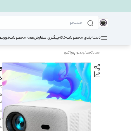
دسته‌بندی محصولات
خانه
پیگیری سفارش
همه محصولات
دوربی
استادگجت
/
ويديو پروژكتور
خ
ro
بر
دس
بر
ن
عم