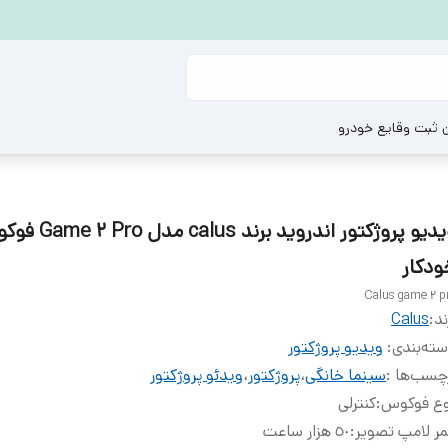
ن ثبت وقایع خودرو
ویدیو پروژکتور اندروید برند alus
ودکار
Calus game 2 p
ند:
Calus
ته‌بندی
:
ويديو پروژكتور
چسب‌ها :
سینما خانگی
،
پروژکتور
،
ویدئو پروژکتور
وع فوكوس
:
کنترلی
ر لامپ تصوير
:
٥٠ هزار ساعت