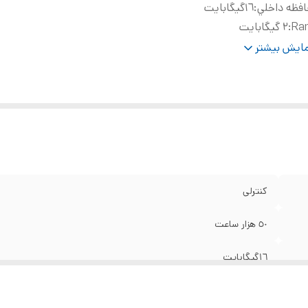
فظه داخلي
:
١٦گیگابایت
Ra
:
2 گیگابایت
ایز صفحه نمایش
:
۵۰ تا ۱۸۰ اینچ
ایش بیشتر
ولوشن
:
فول اچ دی
ع ورودی
:
Hdmi ,USB
ستم عامل پشتیبانی شده
:
اندروید
کنترلی
٥٠ هزار ساعت
١٦گیگابایت
2 گیگابایت