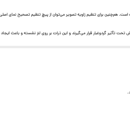
۵۰ تا ۱۸۰ اینچ
فول اچ دی
مایش تحت تأثیر گردوغبار قرار می‌گیرند و این ذرات بر روی لنز نشسته و باعث ایجا
Hdmi ,USB
باعث ازدیاد گرما در
اندروید
غبار در مسیر نوری را از بین برده و درنتیجه طول عمر پروژکتور را به صورت قابل‌ 
ده نور نیز استفاده می‌کند که در مقایسه با تصاویر دارای روشنایی و تصویر بازت
چشم‌ها ایجاد می‌کند. پروژکتور game2 برای پخش صدای خود به دو بلندگوی 3 وات مجهز شده است. 
.