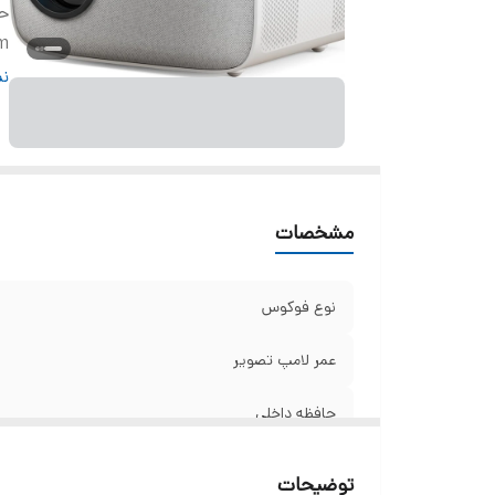
حا
m
س
نم
رز
نو
سی
مشخصات
نوع فوكوس
عمر لامپ تصوير
حافظه داخلي
Ram
توضیحات