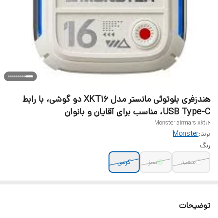
هندزفری بلوتوثی مانستر مدل XKT16 دو گوشی، با رابط
USB Type-C، مناسب برای آقایان و بانوان
Monster airmars xkt16
برند:
Monster
رنگ
سفید
سبز
کرمی
توضیحات