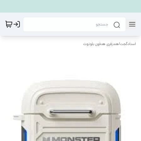
استادگجت
/
هندزفری هدفون بلوتوث