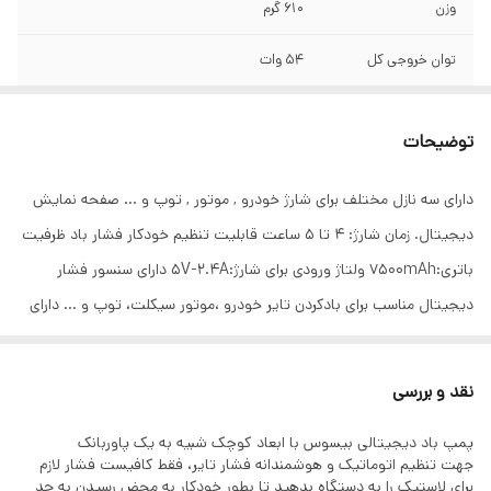
وزن
610 گرم
توان خروجی کل
۵۴ وات
ولتاژ ورودی
5V/2.4A
توضیحات
ظرفیت باطری
7500mAh
دارای سه نازل مختلف برای شارژ خودرو , موتور , توپ و ... صفحه نمایش
مدت زمان شارژ شدن
۴تا ۵ ساعت
دیجیتال. زمان شارژ: ۴ تا ۵ ساعت قابلیت تنظیم خودکار فشار باد ظرفیت
ویژگیها
- امکان تنظیم فشار باد از 5 تا 150PSI - دارای
باتری:۷۵۰۰mAh ولتاژ ورودی برای شارژ:۵V-۲.۴A دارای سنسور فشار
چراغ LED
دیجیتال مناسب برای بادکردن تایر خودرو ،موتور سیکلت، توپ و … دارای
چراغ قوه قابل حمل
مناسب برای
اتومبیل، دوچرخه، موتور سیکلت، توپ و...
نقد و بررسی
پمپ باد دیجیتالی بیسوس با ابعاد کوچک شبیه به یک پاوربانک
جهت تنظیم اتوماتیک و هوشمندانه فشار تایر، فقط کافیست فشار لازم
برای لاستیک را به دستگاه بدهید تا بطور خودکار به محض رسیدن به حد