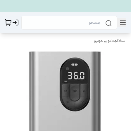
استادگجت
/
لوازم خودرو