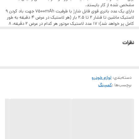
مشخص شده از کار بایستد.
دارای یک عدد باتری قوی قابل شارژ با ظرفیت 7500mAh جهت باد کردن 9
لاستیک ماشین تا فشار 2 تا 2.5 بار (هر لاستیک در عرض 4 دقیقه به طور
کامل پر خواهد شد)؛ 17 عدد لاستیک موتور هر کدام در عرض 2 دقیقه، 8
عدد دوچرخه هر کدام در عرض 3 دقیقه و 40 ثانیه و یک توپ سایز 5 به
تعداد 54 عدد هر کدام در عرض 1 دقیقه
نظرات
تنظیم فشار باد در دو حالت خودکار و دستی که می‌توانید با توجه به نیاز
خود باد لاستیک را کم یا زیاد کنید.
مجهز به صفحه نمایش دیجیتالی LED جهت نمایش دادن گزارشی‌ از
وضعیت میزان فشار باد لاستیک
دارای 5 عدد دکمه فیزیکی جهت روشن و خاموش کردن دستگاه، روشن
کردن چراغ قوه و سه دکمه دیگر برای انتخاب تنظیم باد به صورت خودکار و
دسته‌بندی
:
لوازم خودرو
دستی
برچسب‌ها :
کمپینگ
مجهز به نشانگر LED پر نور در قسمت جلوی پمپ باد جهت استفاده بعنوان
چراغ قوه در تاریکی شب و باد کردن راحت لاستیک‌ها در شب همچنین
می‌تواند نور خطر S0S را هنگام برخورد با یک حادثه نیز از خود متصاعد کند.
سبک و کم حجم: در مقایسه با مدل‌های قدیمی، حجم این دستگاه 36٪
کاهش و قدرت آن 40٪ افزایش پیدا کرده است. بدنه آن کاملاً فلزی است و
در حدود اندازه یک گوشی موبایل و شبیه به یک پاوربانک است، بدون
اشغال فضای زیاد با قرارگیری خیلی راحت در داخل داشبورد ماشین
کیفیت ساخت عالی، برخورداری از ساختار کاملا فلزی، پیستون PTFE با یک
سیلندر تمام فلزی، پیستونی که در این پمپ به کار رفته ضد حریق بوده و