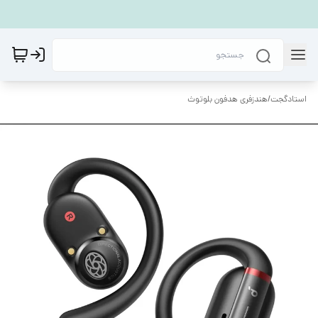
استادگجت
/
هندزفری هدفون بلوتوث