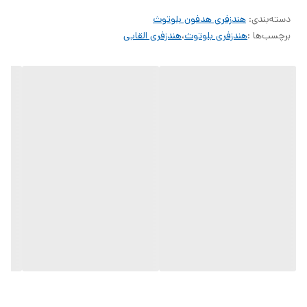
دسته‌بندی
:
هندزفری هدفون بلوتوث
برچسب‌ها :
هندزفری بلوتوث
،
هندزفری القایی
هدفون القایی انکر Soundcore V30i طراحی فوق‌العاده زیبا و آینده‌نگرانه‌ای
داره و طراحی Open Ear برای اون در نظر گرفته شده. وزن سبک و
ارگونومیک متناسب با هر فرم گوش باعث می‌شه تا بتونین به راحتی این
محصول رو داخل گوش قرار بدین و صدای باکیفیتی رو بشنوین.
وزن این هدفون خیلی کم و سبکه. هر ایرپادش 10 گرم و باکش شارژ اون
هم 56 گرمه. درواقع وزن این محصول در کل 76 گرم ثبت شده.
برای کنترل این محصول می‌تونین از کلیدهای لمسی روی اون استفاده کنین.
روی باکس شارژ این هدفون هم نشانگر LED وجود داره که از این طریق