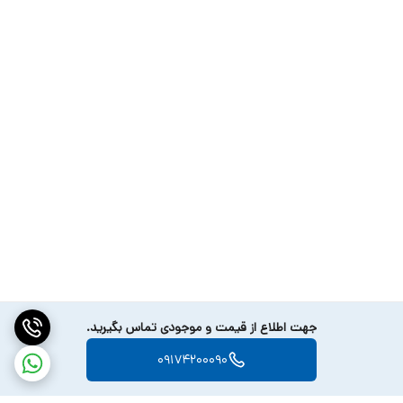
SweatGuard استفاده شده که مشابه فناوری زیردریایی‌هاست که باعث
می‌شه تا مقاومت فوق‌العاده‌ای در برابر آب، رطوبت و عرق داشته باشه.
البته این محصول در برابر گردوغبار هم مقاومه.
ظرفیت باتری باکس شارژ این هدفون 500 میلی‌آمپر ساعت و ظرفیت باتری
هر ایرپاد اون هم 70 میلی‌آمپره. با 2 ساعت شارژ باکس شارژ و ایرپاد این
هدفون می‌تونین 36 ساعت به آهنگ گوش بدین.
مقایسه هدفون القایی انکر Soundcore V30i با هدفون گیمینگ داخل
گوشی بی سیم ریزر مدل Hammerhead True Wireless X
جهت اطلاع از قیمت و موجودی تماس بگیرید.
09174200090