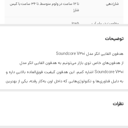
شارژدهی
تا ۱۲ ساعت در ولوم متوسط, تا ۳۶ ساعت با کیس
شارژ
مقاومت در برابر آب.
Ipx5
میزان شارژدهی در
8.5 ساعت
توضیحات
حالت مکالمه
هدفون القایی انکر مدل Soundcore V30i
ورژن بلوتوث
نسخه ۵.۳
از هدفون‌های خاص توی بازار می‌تونیم به هدفون القایی انکر مدل
نوع پوشش گوش
OPEN EAR
Soundcore V30i اشاره کنیم. این هدفون کیفیت فوق‌العاده بالایی داره و
به دلیل فناوری‌ها و تکنولوژی‌هایی که داخل اون به‌کار رفته، یکی از بهترین
رنگ
مشکی
محصولات موجود توی بازاره.
نوع کلید
لمسی
نظرات
ویژگی‌های ظاهری هدفون القایی انکر Soundcore V30i
وزن
هر ایرپاد: 10 گرم | کل: 76 گرم | باکس شارژ: 56 گرم