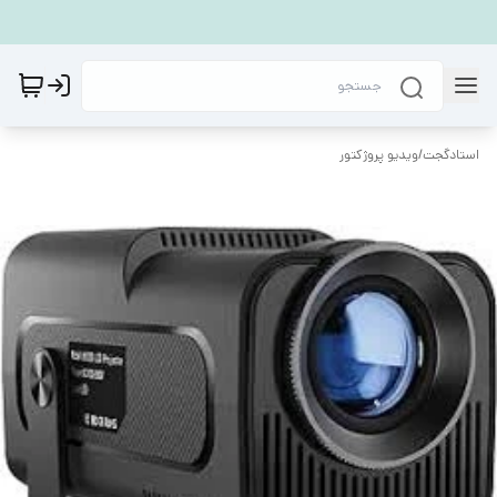
استادگجت
/
ويديو پروژكتور