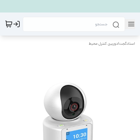
استادگجت
/
دوربین کنترل محیط