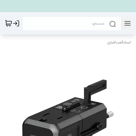
استادگجت
/
شارژر