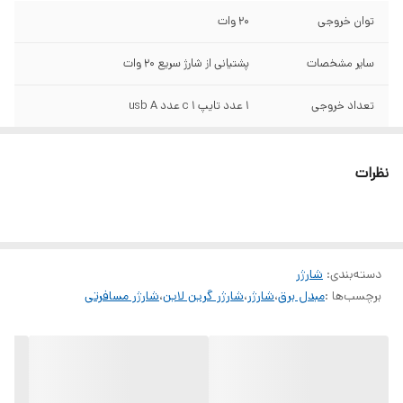
توان خروجی
20 وات
سایر مشخصات
پشتیانی از شارژ سریع 20 وات
تعداد خروجی
۱ عدد تایپ c ۱ عدد usb A
نظرات
دسته‌بندی
:
شارژر
برچسب‌ها :
مبدل برق
،
شارژر
،
شارژر گرین لاین
،
شارژر مسافرتی