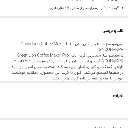
گرمایش آب بسیار سریع 5 الی 15 دقیقه ی
قابلیت استفاده کپسول کوچک، کپسول بزرگ و پودر
محافظت در برابر حرارت تا 145 درجه
نقد و بررسی
کابل مخصوص داخل جعبه
اسپرسو ساز مسافرتی گرین لاین Green Lion Coffee Maker Pro
GNCOFMKPR
با اسپرسو ساز مسافرتی گرین لاین Green Lion Coffee Maker Pro
GNCOFMKPR، تجربه‌ای بی‌نظیر از قهوه‌سازی در هر مکانی داشته باشید.
طراحی کمپکت و کاربری آسان این دستگاه، لذت نوشیدن اسپرسوی تازه را
در سفرها تضمین می‌کند. اکنون با خرید این محصول، لحظات خوشایند
خود را با عطر و طعم بی‌نظیر قهوه همراه کنید!
ویژگی‌های اصلی:
باتری قدرتمند:
مجهز به سه باتری مستقل 18500/2500mAh که ولتاژ
نظرات
شارژ 12 ولت با جریان 1.5 آمپر را تأمین می‌کند. این باتری‌ها تنها در 3 تا
5 ساعت به‌طور کامل شارژ می‌شوند و توان خروجی دستگاه را تا 72 وات
افزایش می‌دهند، به‌گونه‌ای که قهوه مورد علاقه شما را در کمترین زمان
آماده می‌کند.
ظرفیت قابل تنظیم:
این قهوه‌ساز با ظرفیت 150 میلی‌لیتر برای فنجان
پایینی و 60 میلی‌لیتر برای مخزن آب، امکان تهیه قهوه در حجم‌های