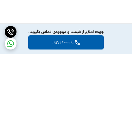
• وزن ناخالص: 620 گرم
• باتری: 1200 میلی آمپر ساعت
• زمان شارژ: 3-4 ساعت
جهت اطلاع از قیمت و موجودی تماس بگیرید.
• زمان استفاده: 90-120 دقیقه
09174200090
• زمان اتوماتیک: 10 دقیقه
• حالت‌های کاری: 1. ماساژ ورزشی + ویبره 2. ماساژ تک‌نفره 3. ویبره
تک‌نفره
نتیجه‌گیری
Neck Massager 2 یک گجت فوق‌العاده برای افرادی است که به دنبال
تسکین درد گردن و آرامش عمیق هستند. با قابلیت‌های منحصر به فردش،
این ماساژور می‌تواند بخشی از روز شما را به یک لحظه آرامش و لذت
برگشت به بالا
تبدیل کند. اگر به دنبال یک تجربه متفاوت از ماساژ هستید، همین امروز
این محصول را امتحان کنید!