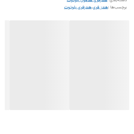
دسته‌بندی
:
هندزفری هدفون بلوتوث
برچسب‌ها :
هندز فری
،
هندزفری بلوتوث