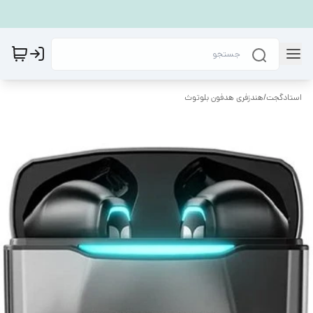
استادگجت
/
هندزفری هدفون بلوتوث