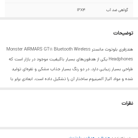
گواهی ضد آب
IPX4
اندازه
۲۰*۵۵*۴۵
توضیحات
رنگ
مشکی
هندزفری بلوتوث مانستر Monster AIRMARS GT11 Bluetooth Wireless
Headphones یکی از هدفون‌های بسیار باکیفیت موجود در بازار است که
طراحی بسیار زیبایی دارد. در دو رنگ بسیار جذاب مشکی و نقره‌ای تولید
شده و مواد آلیاژ آلمینیوم ساختار آن را تشکیل داده است. ابعادی برابر با
45*55*20 میلی‌متر داشته و طراحی گوشی‌ها کاملا ارگونومیک و متناسب
با گوش هستند و بعد از ساعت‌ها استفاده هم احساس درد در گوش
نظرات
نخواهید داشت. محل قرار گیری ایربادها هم از حالت مغناطیسی برخوردار
است.
با سیستم‌ عامل‌های اندروید، ویندوز و iOS سازگار است.