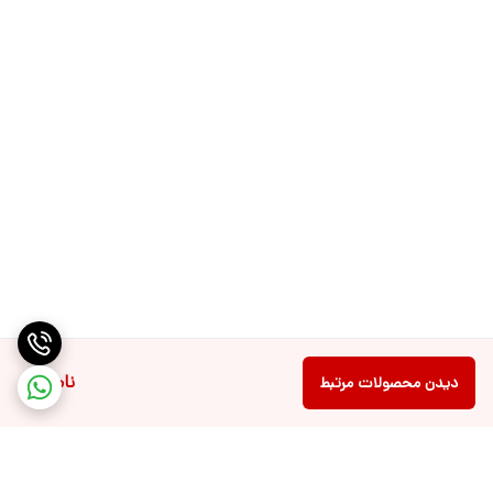
تشخیص هوشمند سیگنال‌های GPS و دوربین** یک ابزار ضروری است.
ویژگی‌های پیشرفته، قابل حمل بودن و سهولت استفاده، این دستگاه را به
ابزاری بی‌نظیر برای ایمنی در دنیای امروزی تبدیل کرده است.
### همین حالا سفارش دهید
منتظر نمانید تا دیر شود—با بهترین تکنولوژی شناسایی موجود، حریم
خصوصی خود را تضمین کنید. همین امروز دستگاه **تشخیص هوشمند
سیگنال‌های GPS و دوربین** خود را سفارش دهید و کنترل حریم خصوصی
خود را به دست بگیرید!
ناموجود
دیدن محصولات مرتبط