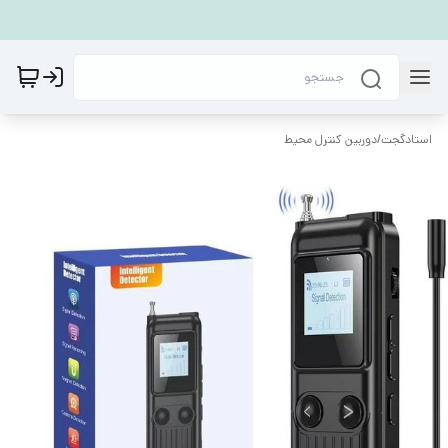
استادگجت
/
دوربین کنترل محیط