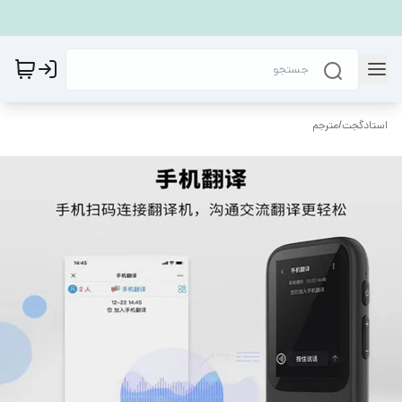
استادگجت
/
مترجم