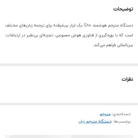
توضیحات
دستگاه مترجم هوشمند S80 یک ابزار پیشرفته برای ترجمه زبان‌های مختلف
است که با بهره‌گیری از فناوری هوش مصنوعی، تجربه‌ای بی‌نظیر در ارتباطات
بین‌المللی فراهم می‌کند.
ویژگی‌های برجسته دستگاه مترجم S80:
• پشتیبانی از 138 زبان: این دستگاه قادر است 138 زبان را به‌صورت
نظرات
آنلاین و 17 زبان را به‌صورت آفلاین ترجمه کند، که امکان برقراری ارتباط در
محیط‌های مختلف را فراهم می‌سازد.
• ترجمه صوتی و تصویری: S80 می‌تواند گفتار شما را به متن دقیق و
دسته‌بندی
:
مترجم
سریع ترجمه کرده و آن را با صدای بلند به زبان مقصد بخواند. همچنین، با
برچسب‌ها :
دستگاه مترجم زبان
استفاده از دوربین داخلی، متن‌های موجود در تصاویر را به 60 زبان ترجمه
می‌کند.