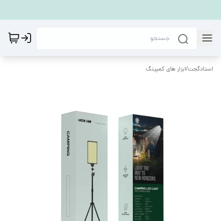
استادگجت
/
ابزار های کمپینگ