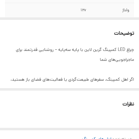
ولتاژ
12v
طول کابل
۵ متر
توضیحات
حداکثر ارتفاع
180سانتیمتر
چراغ LED کمپینگ گرین لاین با پایه سه‌پایه – روشنایی قدرتمند برای
برند
گرین لاین
ماجراجویی‌های شما
منبع تغذیه
فندکی خودرو،گیره باطری
اگر اهل کمپینگ، سفرهای طبیعت‌گردی یا فعالیت‌های فضای باز هستید،
رنگ
مشکی
داشتن یک منبع نور قوی و قابل‌حمل از ضروریات است. چراغ LED کمپینگ
گرین لاین (Green Lion Camping LED Light) با پایه سه‌پایه یکی از
نظرات
بهترین گزینه‌های موجود در بازار است که با شدت نور بالا، طراحی کاربردی و
قابلیت تنظیم ارتفاع، تجربه‌ای بی‌نظیر از روشنایی را در هر شرایطی فراهم
می‌کند.