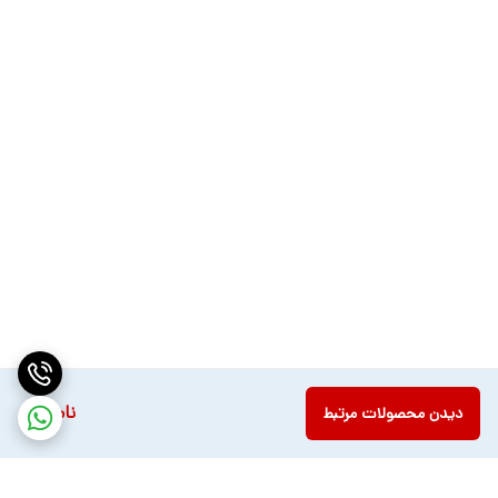
آن بهره‌مند شوید.
5. کنترل تنظیم شدت نور
یکی از قابلیت‌های مهم این محصول، امکان تنظیم شدت نور متناسب با نیاز
شماست. می‌توانید در شرایط مختلف از نور کم برای صرفه‌جویی در انرژی تا
نور حداکثری برای روشنایی کامل استفاده کنید.
مزایای خرید چراغ کمپینگ گرین لاین از استاد گجت
✅ ضمانت اصالت کالا – اطمینان از خرید محصول اصلی
✅ بهترین قیمت بازار – خریدی مقرون‌به‌صرفه
ناموجود
دیدن محصولات مرتبط
✅ ارسال سریع و مطمئن – دریافت کالا در کمترین زمان
✅ پشتیبانی حرفه‌ای – مشاوره و راهنمایی قبل و بعد از خرید