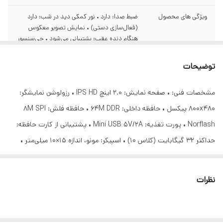
ویژگی های محصول
ضبط صدا: دارد • نور کمکی دید در شب: دارد
(فعال‌سازی دستی) • نمایش تصویر معکوس
هنگام دنده عقب: پشتیبانی می‌شود • جی‌سنسور
(G-sensor): دارد
توضیحات
قابلیت تنظیم زاویه
۱۷۰ درجه
دید
مشخصات فنی: • صفحه نمایش: 2.0 اینچ IPS HD • رزولوشن نمایشگر:
800x480 پیکسل • حافظه داخلی: 64M DDR • حافظه فلش: 8M SPI
Norflash • پورت تغذیه: Mini USB 5V/2A • پشتیبانی از کارت حافظه:
حداکثر 32 گیگابایت (کلاس 10) • اسپیکر: مونو، اندازه 15×10 میلی‌متر •
میکروفون: مدل 4015، همه‌جهته ویژگی‌های دوربین: • دوربین جلو: لنز 6
لایه، دیافراگم F2.0، زاویه دید 170 درجه • دوربین داخلی (اختیاری):
نظرات
رزولوشن VGA با زاویه دید 120 درجه • دوربین عقب: کابل 6 متری، پورت
2.5mm • رزولوشن دوربین جلو: حداکثر 1680x960 با 30 فریم بر ثانیه •
رزولوشن دوربین داخلی: 640x480 با 25 فریم بر ثانیه • حداکثر رزولوشن