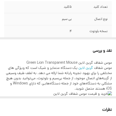
تعداد کلید
۵کلید
نوع اتصال
بی سیم
نسخه بلوتوث
۴
سازگاری با سیستم
/ios/Mac,xp/vista/7/8/10
نقد و بررسی
برد موس
۱۰ متر
موس شفاف گرین لاین Green Lion Transparent Mouse
موس شفاف
تعداد کلیک
گرین لاین
۳ میلیون
یک دستگاه متمایز و شیک است که ویژگی های
مختلفی را برای بهبود تجربه رایانه شما ارائه می دهد. به لطف طیف وسیعی
از گزینه‌های اتصال موجود، از جمله بی‌سیم و بلوتوث، می‌توانید بدون هیچ
حسگر
اپتیکال
مشکلی به دستگاه‌های خود از جمله دستگاه‌هایی که دارای Windows و
iOS هستند متصل شوید.
دقت
0 تا 2400 DPI
طول عمر 3 میلیون کلیک و وضوح 2400 DPI دقت دقیق و کنترل دقیق
مکان نما را فراهم می کند و آن را برای فعالیت هایی که نیاز به توجه به
نظرات
جزئیات دارند ایده آل می کند. ماوس برای مدت طولانی دوام می آورد زیرا
دوام آن تضمین شده است. باتری قدرتمند 400 میلی آمپر ساعتی، استفاده