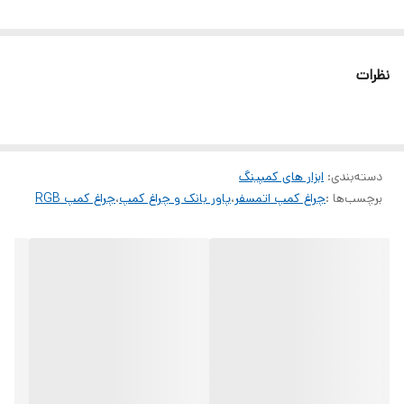
اگر به دنبال یک چراغ کمپینگ کارآمد، قابل‌حمل و چندمنظوره هستید، چراغ
کمپینگ چندمنظوره با نور RGB یک گزینه ایده‌آل است. این محصول با
نظرات
قابلیت‌های متعددی از جمله باتری لیتیومی داخلی، نمایشگر دیجیتالی
میزان شارژ، قابلیت شارژ موبایل و نورپردازی چندحالته، به یکی از بهترین
انتخاب‌ها برای طبیعت‌گردان، کوهنوردان و مسافران تبدیل شده است. در
دسته‌بندی
:
ابزار های کمپینگ
ادامه، به بررسی ویژگی‌ها، مزایا و راهنمای خرید این محصول می‌پردازیم.
برچسب‌ها :
چراغ کمپ اتمسفر
،
پاور بانک و چراغ کمپ
،
چراغ کمپ RGB
ویژگی‌های کلیدی چراغ کمپینگ چندمنظوره
1. باتری لیتیومی داخلی با طول عمر بالا