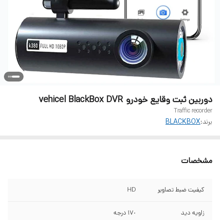
دوربین ثبت وقایع خودرو vehicel BlackBox DVR
Traffic recorder
برند:
BLACKBOX
مشخصات
كيفيت ضبط تصاوير
HD
زاويه ديد
١٧٠ درجه