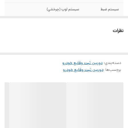
سيستم ضبط
سيستم لوپ (چرخشي)
قابليت ضبط صدا
بله
نظرات
ساپورت مموری
۳۲ گیگابایت
دوربین دنده عقب
بله
دسته‌بندی
:
دوربین ثبت وقایع خودرو
برچسب‌ها :
دوربین ثبت وقایع خودرو