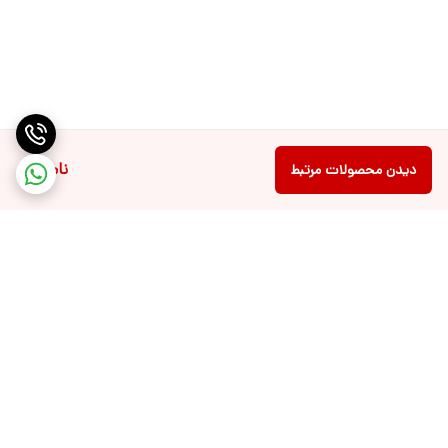
LED کوچکی که بر روی دستگاه تعبیه شده است، اطلاعات مربوط به
وضعیت عملکرد، دما و وضعیت نورپردازی را به صورت واضح نمایش
می‌دهد؛ بنابراین، همیشه از عملکرد بهینه آن مطلع خواهید بود. 📱💡
از دیگر ویژگی‌های برجسته این محصول، قابلیت استفاده چندمنظوره آن
ناموجود
دیدن محصولات مرتبط
است. به عنوان مثال، RainDrop Aroma Diffuser می‌تواند همزمان به
عنوان معطر هوا، مرطوب‌کننده و چراغ خواب مورد استفاده قرار بگیرد.
بنابراین، در محیط‌هایی که هوای خشک موجود است، این دستگاه با افزودن
رطوبت به هوا، به بهبود کیفیت هوای داخلی کمک می‌کند؛ علاوه بر این، با
انتشار عطرهای دلخواه شما، حس تازگی و آرامش را برای ساکنین فضا به
ارمغان می‌آورد. بنابراین، این ویژگی چندجانبه باعث می‌شود تا دستگاه
کاربرد فراوانی در محیط‌های خانگی، اداری و حتی برخی از ردهای درمانی
برگشت به بالا
داشته باشد. 🌿