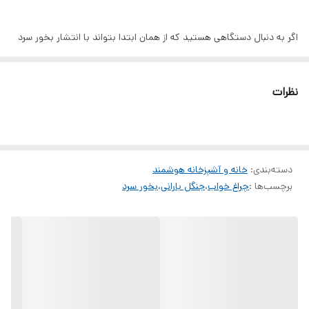
اگر به دنبال دستگاهی هستید که از همان ابتدا بتواند با انتشار بخور سرد
و ایجاد نورپردازی دلنشین، فضای شما را به محیطی آرامش‌بخش و
الهام‌بخش تبدیل کند، بخور سرد و چراغ خواب جنگل ابری RainDrop
نظرات
Aroma Diffuser انتخابی بی‌نظیر است. بنابراین، این محصول با بهره‌گیری
از فناوری‌های روز دنیا و طراحی مدرن، تجربه‌ای متفاوت از معطرسازی و
دکوراسیون فضایی را برای شما به ارمغان می‌آورد.
دسته‌بندی
:
خانه و آشپزخانه هوشمند
برچسب‌ها :
چراغ خواب
،
جنگل بارانی
،
بخور سرد
از همان لحظه‌ی روشن شدن دستگاه، RainDrop Aroma Diffuser با
انتشار بخور سرد، هوای محیط را تازه و معطر کرده و حس طبیعت را به داخل
فضا منتقل می‌کند. به علاوه، چراغ خواب با نورپردازی دیدنی خود باعث
ایجاد افکت‌های نوری زیبا و متنوع در دیوارها و سقف می‌شود؛ بنابراین، هر
بار که از این دستگاه استفاده می‌کنید، احساس می‌کنید وارد یک جنگل ابری
و پر از آرامش شده‌اید. بنابراین، اگر دغدغه‌ی خلق فضایی دلنشین و آرام