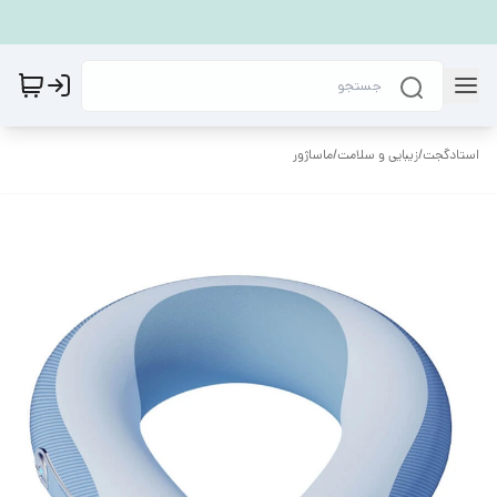
استادگجت
/
زیبایی و سلامت
/
ماساژور