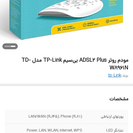
مودم روتر ADSL2 Plus بی‌سیم TP-Link مدل TD-
W8961N
برند:
tp-Link
مشخصات
پورتهای ارتباطی
LAN/WAN (RJ45), Phone (RJ11)
نشانگر LED
Power, LAN, WLAN, Internet, WPS