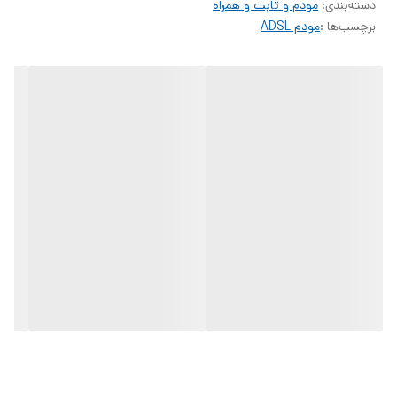
دسته‌بندی
:
مودم و ثابت و همراه
علاوه بر این یک پورت RJ-11، یک کلید پاور جهت روشن و خاموش کردن
برچسب‌ها :
مودم ADSL
دستگاه، یک کلید روشن و خاموش کردن شبکه Wi-Fi، یک کلید RESET به
همراه سوکت تغذیه مودم بوسیله آداپتور ۹ ولتی، وجود دارد. در قسمت
جلویی مودم هم، چراغ های LED جهت کنترل عملکرد مودم و پورت ها را
می توان دید.
مودم TD-W8961N، با پشتیبانی از استانداردهای IEEE 802.11n, 802.11g,
802.11b، توانایی ارائه و پشتیبانی از فرکانس ۲.۴ گیگاهرتز را دارد که این
فرکانس دارای ۱۱ کانال است. این مودم، برای برقراری امنیت شبکه بی سیمی
که ارائه می دهد، از Support 64/128 bit WEP، WPA-PSK/WPA2-PSK و
Wireless MAC Filtering و برای امنیت دسترسی و فایروال از NAT
Firewall، SPI Firewall، MAC / IP / Packet / Application / URL
Filtering، SYN Flooding و Ping of Death استفاده کرده است.
شرکت TP-LINK، مودم TD-W8961N را با قابلیت پشتیبانی از سیستم
عامل های Windows 8, Windows 7, Windows Vista, Windows