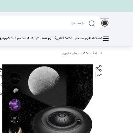
دسته‌بندی محصولات
خانه
پیگیری سفارش
همه محصولات
دوربی
استادگجت
/
گجت های دکوری
چر
HT
دس
بر