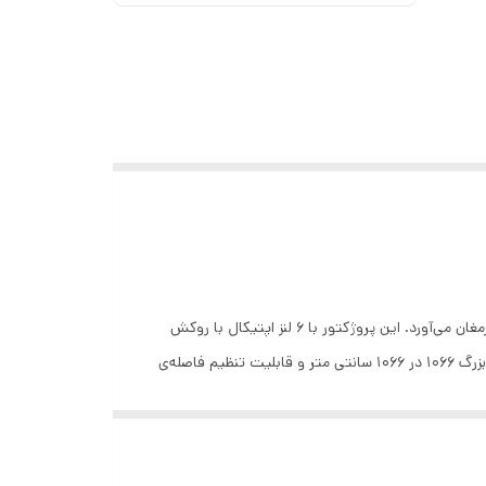
چراغ خواب پروژکتور ستاره‌ای UFO PX01، با طراحی خاص الهام‌گرفته از بشقاب پرنده، تجربه‌ای منحصر به فرد از آسمان شب را برای شما به ارمغان می‌آورد. این پروژکتور با ۶ لنز اپتیکال با روکش
شفاف و بدون رزوه، قادر است تصویری واقعی و خیره‌کننده از ستاره‌ها را بر روی سقف یا دیوار اتاق شما به نمایش بگذارد. ناحیه‌ی پرتابه‌ی بزرگ 1066 در 1066 سانتی متر و قابلیت تنظیم فاصله‌ی
۴۰ تا ۱۵۰ درجه بچرخد و به راحتی به هر سمتی تنظیم شود. موتور حرکتی موج‌دار آن نیز آسمان ستاره‌ای