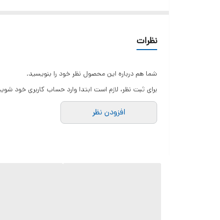
• آرام کردن سگ‌های پارس‌کننده
• آموزش سگ خانگی به رفتار صحیح
استفاده کرد.
نظرات
دستگاه آسیب نمی‌زند — فقط صوت آزاردهنده برای حیوان ت
شما هم درباره این محصول نظر خود را بنویسید.
برای ثبت نظر، لازم است ابتدا وارد حساب کاربری خود شوید
⸻
افزودن نظر
🧭 نحوه عملکرد
در جلوی دستگاه فرستنده‌ی امواج اولتراسونیک وجود دارد.
وقتی شما:
1. دستگاه را به سمت سگ می‌گیرید
2. دکمه را فشار می‌دهید