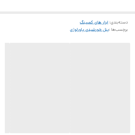
دسته‌بندی
:
ابزار های کمپینگ
برچسب‌ها :
پنل خورشیدی پاورلوژی
پنل خورشیدی قابل حمل پاورولوژی ظرفیت ۲۰۰ وات مونو کریستال مدل
PSM022
ک محصول پیشرفته و کارآمد برای تولید انرژی خورشیدی در محیط‌های
مختلف است. این پنل با سلول‌های مونوکریستالین با راندمان
تبدیل
23.5
درصدی، توان خروجی
حداکثر 200 وات
را در شرایط ایده‌آل
(نور
مستقیم 1000 وات بر مترمربع)
ارائه می‌دهد و برای شارژ پاور استیشن‌ها،
گوشی‌های هوشمند، تبلت‌ها، و لپ‌تاپ‌ها در کمپینگ، سفرهای RV،