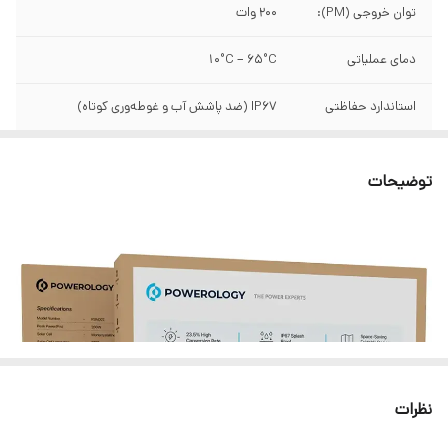
توان خروجی (PM):
۲۰۰ وات
دمای عملیاتی
10°C – 65°C
استاندارد حفاظتی
IP67 (ضد پاشش آب و غوطه‌وری کوتاه)
ویژگی های طراحی
تاشو، قابل حمل، مناسب off-grid
توضیحات
وزن
۱۰کیلو گرم
جنس
لمینیت ETFE (اتیلن تترافلوئورواتیلن)
راندمان سلول
تا 23.5% درصد
جعبه اتصال
USB-A (QC 3.0 18W)، USB-C (18W)
نظرات