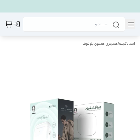
استادگجت
/
هندزفری هدفون بلوتوث