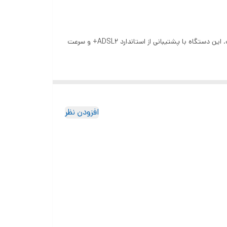
مودم روتر بی‌سیم TP-Link TD-W8961N یک گزینه اقتصادی و کارآمد برای اتصال اینترنت پرسرعت در محیط‌های خانگی و اداری کوچک است. این دستگاه با پشتیبانی از استاندارد ADSL2+ و سرعت
افزودن نظر