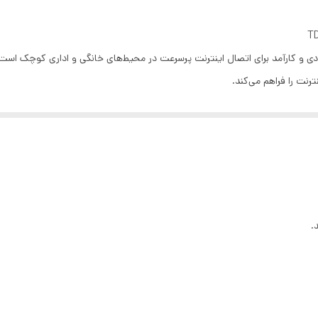
یگنال
.