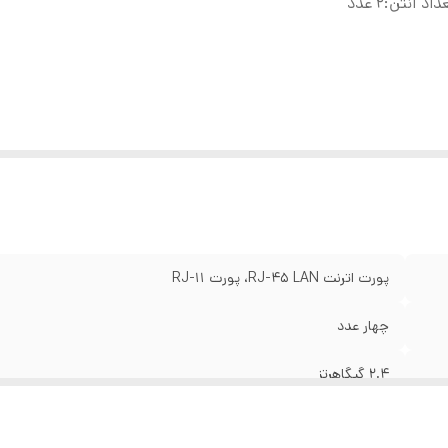
داد آنتن
:
۲ عدد
پورت اترنت RJ-45 LAN، پورت RJ-11
چهار عدد
2.4 گیگاهرتز
۲ عدد