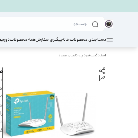
دسته‌بندی محصولات
خانه
پیگیری سفارش
همه محصولات
دوربی
استادگجت
/
مودم و ثابت و همراه
مودم ر
er
بر
دس
بر
را
تعد
فر