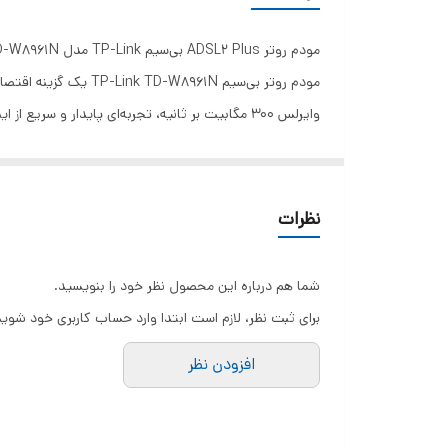
مودم روتر ADSL2 Plus بی‌سیم TP-Link مدل TD-W8961N
وایرلس 300 مگابیت بر ثانیه، تجربه‌ای پایدار و سریع از اینترنت را فراهم می‌کند.
ویژگی‌های کلیدی
پشتیبانی از استاندارد ADSL2+ با سرعت دانلود تا 100 مگابیت بر ثانیه
سرعت وایرلس 300 مگابیت بر ثانیه در باند 2.4 گیگاهرتز
نظرات
دارای 4 پورت شبکه LAN با سرعت 10/100 مگابیت بر ثانیه
آنتن‌های خارجی با قدرت بالا برای پوشش‌دهی بهتر س
شما هم درباره این محصول نظر خود را بنویسید.
پشتیبانی از VPN و فایروال داخلی برای امنیت شبکه
برای ثبت نظر، لازم است ابتدا وارد حساب کاربری خود شوید
تنظیمات آسان از طریق رابط وب و اپلیکیشن Tether
افزودن نظر
پشتیبانی از QoS برای مدیریت پهنای باند
سازگار با تمامی ارائه‌دهندگان خدمات اینترنت (ISP)
مشخصات فنی