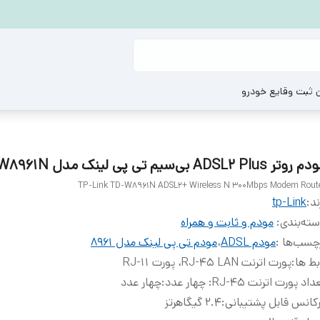
ن ثبت وقایع خودرو
وتر ADSL2 Plus بی‌سیم تی پی لینک مدل TD-W8961N
TP-Link TD-W8961N ADSL2+ Wireless N 300Mbps Modem Rout
ند:
tp-Link
ته‌بندی
:
مودم و ثابت و همراه
چسب‌ها :
مودم ADSL
،
مودم تی پی لینک مدل 8961
بط ها
:
پورت اترنت RJ-45 LAN، پورت RJ-11
اد پورت اترنت RJ-45: چهار عدد
:
چهار عدد
کانس قابل پشتیبانی
:
2.4 گیگاهرتز