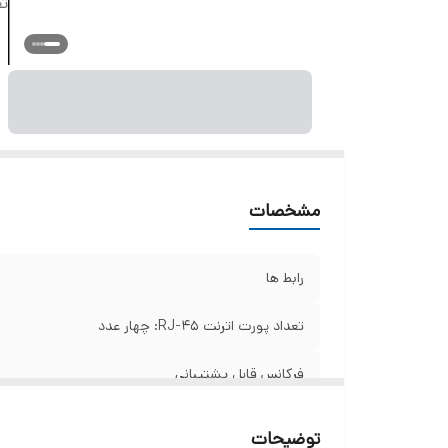
تع
مشخصات
رابط ها
تعداد پورت اترنت RJ-45: چهار عدد
فرکانس قابل پشتیبانی
تعداد آنتن
توضیحات