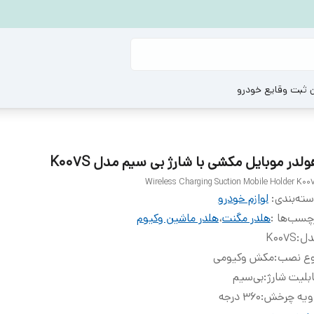
ن ثبت وقایع خودرو
لدر موبایل مکشی با شارژ بی سیم مدل K007S
Wireless Charging Suction Mobile Holder K00
ته‌بندی
:
لوازم خودرو
چسب‌ها :
هلدر مگنت
،
هلدر ماشین وکیوم
دل
:
K007S
وع نصب
:
مکش وکیومی
بلیت شارژ
:
بی‌سیم
ویه چرخش
:
۳۶۰ درجه