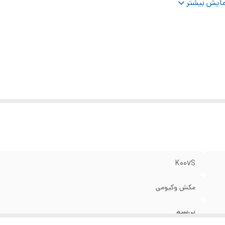
ته‌بندی
:
لوازم خودرو
ایش بیشتر
K007S
مکش وکیومی
بی‌سیم