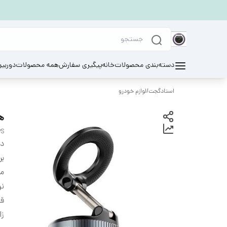
دسته‌بندی محصولات
خانه
پیگیری سفارش
همه محصولات
دوربی
استادگجت
/
لوازم خودرو
هو
7S
دس
بر
م
ن
قا
زا