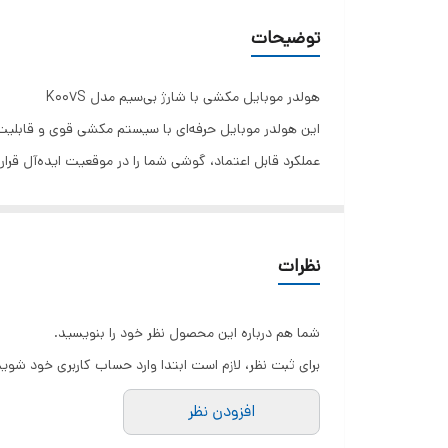
زاویه چرخش
توضیحات
دسته‌بندی
هولدر موبایل مکشی با شارژ بی‌سیم مدل K007S
عملکرد قابل اعتماد، گوشی شما را در موقعیت ایده‌آل قرار د
ویژگی‌های کلیدی:
سیستم مکشی وکیومی قدرتمند برای نصب محکم بدو
شارژ بی‌سیم سریع و مطمئن برای گوشی‌های سازگار
نظرات
قابلیت چرخش ۳۶۰ درجه برای تنظیم زاویه دید ایده‌آل
طراحی جمع‌وجور و شیک متناسب با داشبورد خودرو
شما هم درباره این محصول نظر خود را بنویسید.
نصب و جدا کردن آسان بدون نیاز به ابزار
برای ثبت نظر، لازم است ابتدا وارد حساب کاربری خود شوید
این محصول در دسته‌بندی
لوازم خودرو
و
نگهدارنده موبایل
افزودن نظر