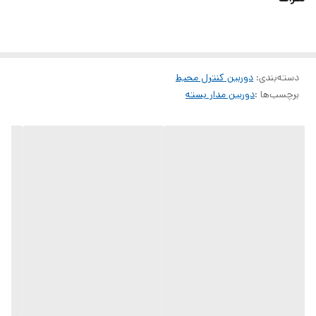
مدیریت است. لنزهای برقی این دوربین امکان زوم و تنظیم دقیق تصویر را
فراهم می‌کنند و تعقیب هوشمند سوژه، ضبط لحظات مهم را تضمین می‌کند.
ویژگی‌های کلیدی:
دسته‌بندی
:
دو لنز برقی با زوم دقیق
دوربین کنترل محیط
برچسب‌ها :
دوربین مدار بسته
تعقیب خودکار سوژه
مکالمه دو طرفه
پشتیبانی از سیم‌کارت
دید در شب مادون قرمز
پروژکتور LED
سازگار با نرم‌افزار v360