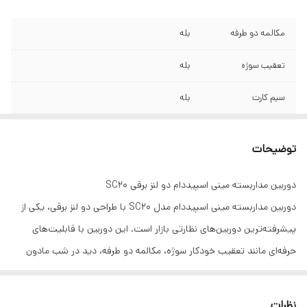
مکالمه دو طرفه
بله
تعقیب سوژه
بله
سیم کارت
بله
مادون قرمز و دید در
بله
شب
توضیحات
پروژکتور LED
بله
دوربین مداربسته مینی اسپیددام دو لنز برقی SC20
دوربین مداربسته مینی اسپیددام مدل SC20 با طراحی دو لنز برقی، یکی از
نرم افزار اجرایی
v360
پیشرفته‌ترین دوربین‌های نظارتی بازار است. این دوربین با قابلیت‌های
حرفه‌ای مانند تعقیب خودکار سوژه، مکالمه دو طرفه، دید در شب مادون
قرمز و پروژکتور LED، امنیت محیط شما را به سطح جدیدی ارتقا می‌دهد.
این دوربین از سیم‌کارت پشتیبانی کرده و با نرم‌افزار v360 به راحتی قابل
نظرات