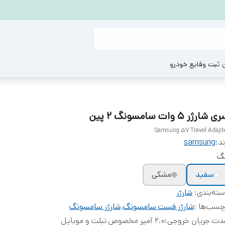
ن ثبت وقایع خودرو
 شارژر 5 وات سامسونگ ۲ پین
Samsung 5V Travel Adapt
ند:
samsung
نگ
سفید
مشکی
ته‌بندی
:
شارژر
چسب‌ها :
شارژر فست سامسونگ
،
شارژر سامسونگ
دت جریان خروجی
:
2.0 آمپر مخصوص تبلت و موبایل