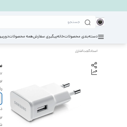
دسته‌بندی محصولات
خانه
پیگیری سفارش
همه محصولات
دوربی
استادگجت
/
شارژر
سری
er
بر
ر
دس
بر
ش