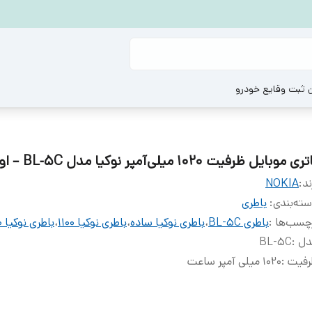
ن ثبت وقایع خودرو
ری موبایل ظرفیت 1020 میلی‌آمپر نوکیا مدل BL‑5C – اورجینال
ند:
NOKIA
ته‌بندی
:
باطری
چسب‌ها :
باطری BL-5C
،
باطری نوکیا ساده
،
باطری نوکیا ۱۱۰۰
،
باطری نوکیا ۱۲۰۰
دل
:
BL-5C
رفیت
:
۱۰۲۰ میلی آمپر ساعت