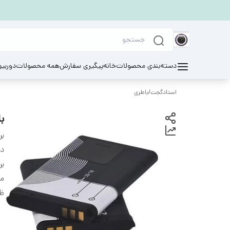
دسته‌بندی محصولات
خانه
پیگیری سفارش
همه محصولات
دوربی
استادگجت
/
باطری
بات
بر
دس
بر
م
ظ