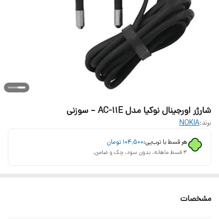
شارژر اورجینال نوکیا مدل AC-11E – سوزنی
برند:
NOKIA
هر قسط با ترب‌پی:
۱۰۴٬۵۰۰
تومان
۴ قسط ماهانه. بدون سود، چک و ضامن.
مشخصات