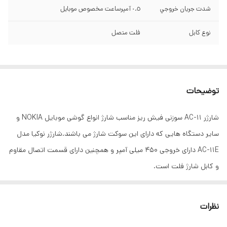
شدت جريان خروجي
٠.٥ آمپرساعت مخصوص موبايل
نوع كابل
فلت متصل
توضیحات
شارژر AC-11 سوزنی فیش ریز مناسب شارژ انواع گوشی موبایل NOKIA و
سایر دستگاه هایی که دارای این سوکت شارژ می باشند.شارژر نوکیا مدل
AC-11E دارای خروجی 450 میلی آمپر و همچنین دارای قسمت اتصال مقاوم
و کابل شارژ فلت است.
نظرات