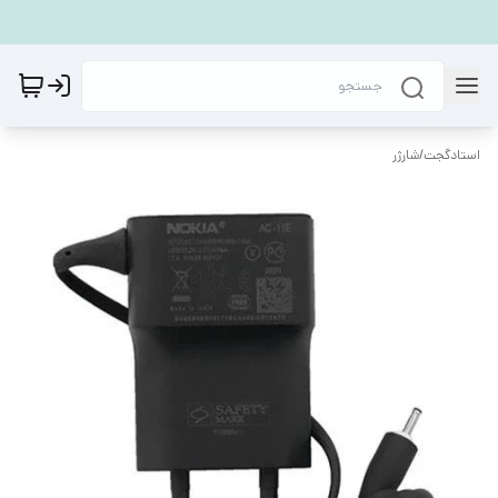
استادگجت
/
شارژر