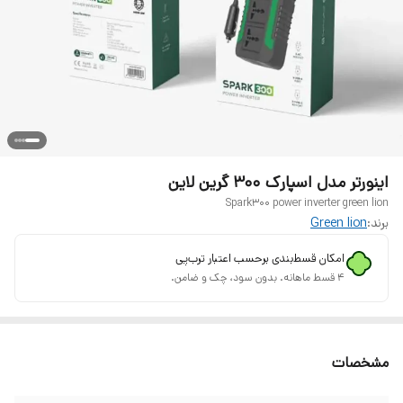
اینورتر مدل اسپارک ۳۰۰ گرین لاین
Spark300 power inverter green lion
برند:
Green lion
امکان قسط‌بندی برحسب اعتبار ترب‌پی
۴ قسط ماهانه. بدون سود، چک و ضامن.
مشخصات