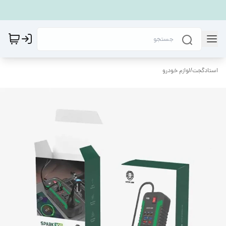
استادگجت
/
لوازم خودرو