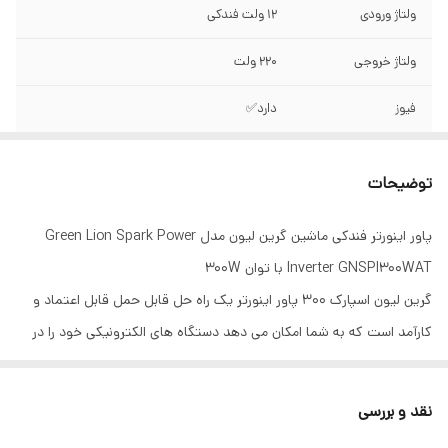
ولتاژ ورودی
۱۲ ولت فندکی
ولتاژ خروجی
۲۲۰ ولت
فیوز
دارد✅
تعداد درگاه خروجی
4 عدد یو اس بی - 3 عدد تایپ سی - 2 عدد سه
شاخه
توضیحات
سیستم خنک‌کننده
فن ✅
پاور اینورتر فندکی ماشین گرین لیون مدل Green Lion Spark Power
Inverter GNSPI300WAT با توان 300W
توان
۳۰۰ وات
گرین لیون اسپارک ۳۰۰ پاور اینورتر یک راه حل قابل حمل قابل اعتماد و
کارآمد است که به شما امکان می دهد دستگاه های الکترونیکی خود را در
حال حرکت شارژ و تغذیه کنید. چه در یک سفر جاده‌ای باشید، چه در
کمپینگ ماجراجویی، یا فقط در مواقع اضطراری به برق پشتیبان نیاز دارید،
نقد و بررسی
اسپارک ۳۰۰ قدرت قابل اعتمادی را در جایی که به آن نیاز دارید ارائه