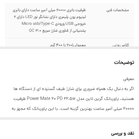
مشخصات فنی
ظرفیت باتری ۲۰۰۰۰ میلی آمپر ساعت دارای باتری
لیتیوم یون پلیمری دارای نشانگر نور LED دارای ۲
خروجی USB ورودی Micro usb/Type-C
پشتیبانی از فناوری شارژ سریع QC ۳.۰
کلاس وزنی
معمولی|۲۰۰ تا ۴۰۰ گرم
نحوه نمایش میزان
نشانگر LED
توضیحات
شارژ باتری
معرفی
ظرفیت اسمی
20000 میلی آمپر
اگر به دنبال یک همراه ضروری برای شارژ طیف گسترده ای از دستگاه ها
تعداد درگاه خروجی
۳ درگاه
هستید، پاوربانک گرین لاین مدل Power Mate 20 PD 22.5w ظرفیت
20000 میلی آمپر ساعت بهترین گزینه است. با این پاوربانک که مجهز به
قابلیت‌های ویژه
شارژ شدن سریع پاوربانک (با شدت‌جریان ۲.۰ آمپر
و بالاتر) تکنولوژی Quick Charge ۳.۰ امکان شارژ
باتری عظیم 20000 میلی آمپر ساعتی است، می توانید تمام نیازهای شارژ
کردن سریع‌تر موبایل (با شدت‌جریان ۲.۰ آمپر و
خود را برآورده کنید. پاوربانک گرین لاین مدل Power Mate 20 PD 22.5w
بالاتر) امکان شارژ تبلت (با شدت‌جریان ۲.۰ آمپر و
نقد و بررسی
بالاتر) فناوری US
ظرفیت 20000 میلی آمپر ساعت با ورودی های Micro و Type-C و دو