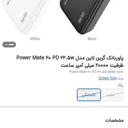
پاوربانک گرین لاین مدل Power Mate 20 PD 22.5w
ظرفیت 20000 میلی آمپر ساعت
Power Mate 20 PD 22.5w green loon
برند:
Green lion
رنگ
سفید
مشکی
مشخصات