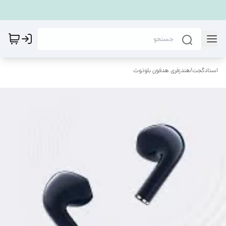
استادگجت
/
هندزفری هدفون بلوتوث