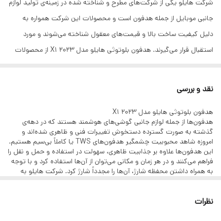
شرکت هایلو یکی از شرکت‌های مطرح و شناخته شده در زمینه‌ی تولید لوازم
جانبی موبایل از جمله هدفون است و محصولات این شرکت همواره به
ظرفتی باطری
۳۰۰ میلی آمپر ساعت
دلیل کیفیت ساخت بالا و قیمت‌های معقول شناخته می‌شوند و مورد
گواهی ضد آب
مقاوم دربرابر آب
استقبال قرار می‌گیرند. هدفون بلوتوثی هایلو مدل X1 2023 از محصولات
پرطرفدار این شرکت است که با قطر درایور 12 میلی‌متری و محدوده عملکرد
رابط ها
USB TYPE-C
حدوداً 10 متری و همچنین ویژگی‌های متعدد خود، یکی از مقرون به
نقد و بررسی
عمر باتری هدفون در
۵.۵ ساعت
صرفه‌ترین هدفون‌های بلوتوثی موجود در بازار تلقی می‌شود. این هدفون
حالت پخش موسیقی
هدفون بلوتوثی هایلو مدل X1 2023
TWS یا کاملاً بی‌سیم عمر باتری قابل توجه‌ای دارد و می‌تواند در حالت
هدفون‌ها از جمله لوازم جانبی گوشی‌های هوشمند هستند که در دهه‌ی
سایر مشخصات
دارای استاندارد IPX۴ - ENC - برای پخش/توقف
مکالمه تا 24 ساعت و در حالت پخش موسیقی تا 5.5 ساعت شارژردهی
گذشته به صورت گسترده دستخوش تغییرات فنی و ظاهری شده‌اند و
روی هر یک از هدفون ها دوبار کلیک کنید - برای
امروزه شاهد محبوبیت چشمگیر هدفون‌های TWS یا کاملاً بی‌سیم هستیم.
داشته باشد و در مدت زمان قابل قبولی مجدداً شارژ شود. همچنین محفظه
Skip track backward/forward روی هدفون
این هدفون‌ها علاوه بر جذابیت ظاهری، سهولت در استفاده و حمل و نقل را
چپ/راست سه بار کلیک کنید. - برای سوییچ به
شارژ این هدفون در زمان نسبتاً کوتاهی قابلیت شارژ دارد. این هدفون دارای
فراهم می‌کنند و در هر زمان و مکانی می‌توان از آن‌ها استفاده کرد و با توجه
مود گیمینگ هدفون چپ/راست را فشار داده و
به همراه داشتن محفظه شارژ، آن‌ها را مجدداً شارژ کرد. شرکت هایلو به
استاندارد IPX4 و ENC است و این موضوع به ارزش خرید آن می‌افزاید.
نگه دارید
عنوان یکی از شرکت‌های نام‌آشنا در زمینه‌ی تولید لوازم جانبی گوشی‌های
هوشمند شناخته می‌شود و هدفون بلوتوثی هایلو مدل X1 2023 را می‌توان
نظرات
از محصولات پرطرفدار در این زمینه لقب داد. این هدفون یکی از محصولات
ویژگی‌های خاص
Noise Cancelling Headphone
پرفروش موجود در در بازار است که به واسطه‌ی ویژگی‌های خاص و عملکرد
بسیار خوب خود، توجه قشر عظیمی از کاربران را به خود جلب کرده است.