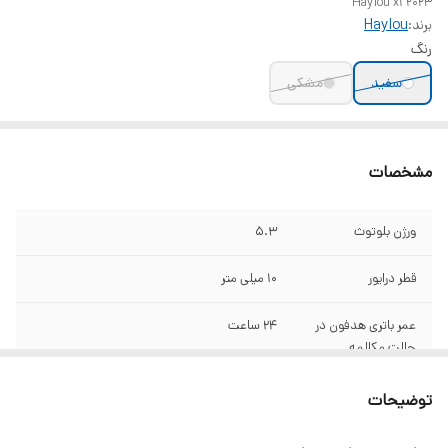
Haylou x1 2023
برند:
Haylou
رنگ
سفید
مشکی
مشخصات
ورژن بلوتوث
5.3
قطر درایور
۱۰ میلی متر
عمر باتری هدفون در
۲۴ ساعت
حالت مکالمه
محدوده عملکرد
۱۰ متر
توضیحات
نوع گوشی
۲گوشی