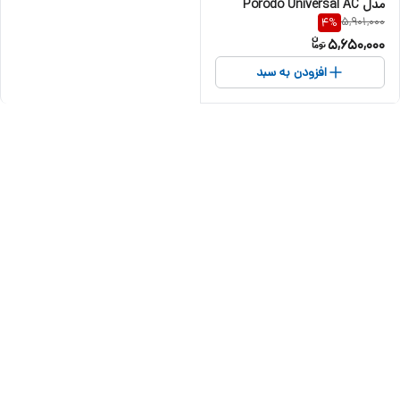
مدل Porodo Universal AC
5,901,000
4
%
Power Inverter PD-FWCH057-
5,650,000
BK
افزودن به سبد