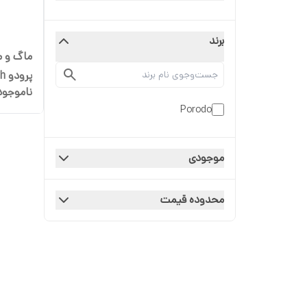
برند
ماگ و م
پر
ناموجود
Blender
Porodo
مدل PD-P55JV-BK
موجودی
محدوده قیمت